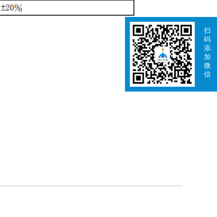
扫
码
添
加
微
信