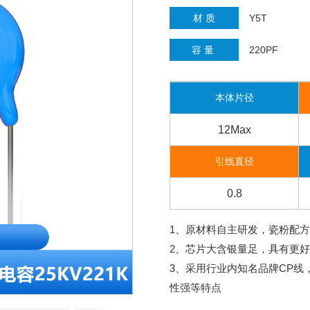
材 质
Y5T
容 量
220PF
本体片径
12Max
引线直径
0.8
1、原材料自主研发，瓷粉配
2、芯片大含银量足，具有更
3、采用行业内知名品牌CP
性强等特点