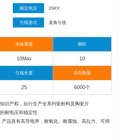
额定电压
25KV
引线形式
直角引线
本体厚度
脚距
10Max
10
引线长度
库存数量
25
6000个
方知识产权，自行生产全系列瓷粉料及陶瓷片
好的耐电压和稳定性
线，产品具有高导电率，耐氧化、耐腐蚀、高拉力、可焊