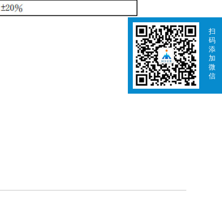
扫
码
添
加
微
信