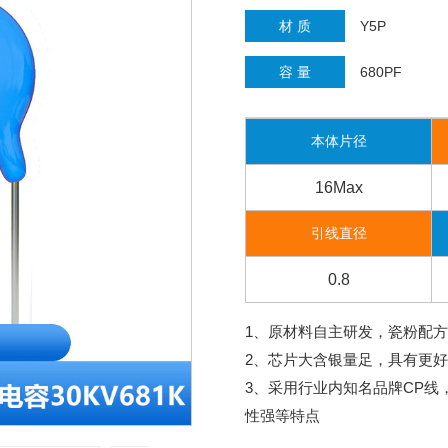
材 质
Y5P
容 量
680PF
本体片径
16Max
引线直径
0.8
1、原材料自主研发，瓷粉配
2、芯片大含银量足，具有更
3、采用行业内知名品牌CP
性强等特点