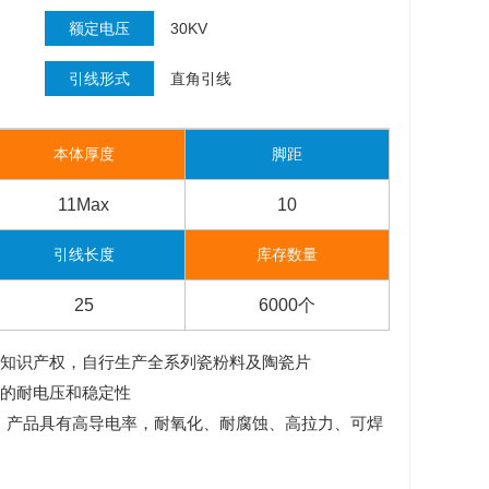
额定电压
30KV
引线形式
直角引线
本体厚度
脚距
11Max
10
引线长度
库存数量
25
6000个
方知识产权，自行生产全系列瓷粉料及陶瓷片
好的耐电压和稳定性
线，产品具有高导电率，耐氧化、耐腐蚀、高拉力、可焊