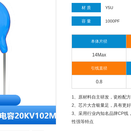
材 质
Y5U
容 量
1000PF
本体片径
14Max
引线直径
0.8
1、原材料自主研发，瓷粉配
2、芯片大含银量足，具有更
3、采用行业内知名品牌CP
性强等特点