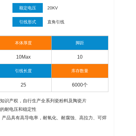
额定电压
20KV
引线形式
直角引线
本体厚度
脚距
10Max
10
引线长度
库存数量
25
6000个
方知识产权，自行生产全系列瓷粉料及陶瓷片
好的耐电压和稳定性
线，产品具有高导电率，耐氧化、耐腐蚀、高拉力、可焊