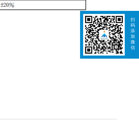
扫
码
添
加
微
信